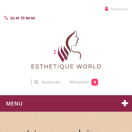
Connexion
02 41 73 94 44
0
Mon panier
MENU