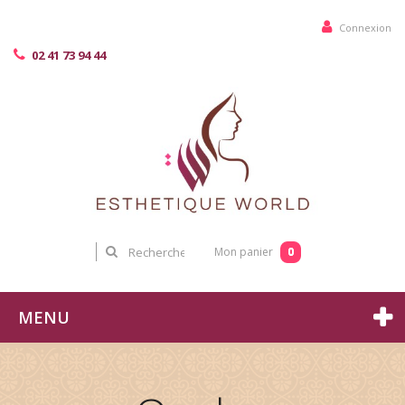
Connexion
02 41 73 94 44
0
Mon panier
MENU