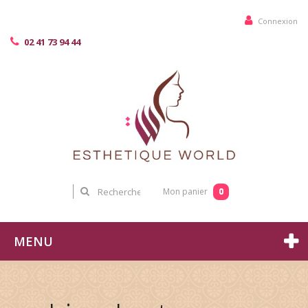
Connexion
02 41 73 94 44
0
Mon panier
MENU