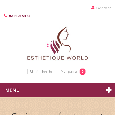
Connexion
02 41 73 94 44
0
Mon panier
MENU