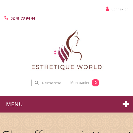
Connexion
02 41 73 94 44
0
Mon panier
MENU