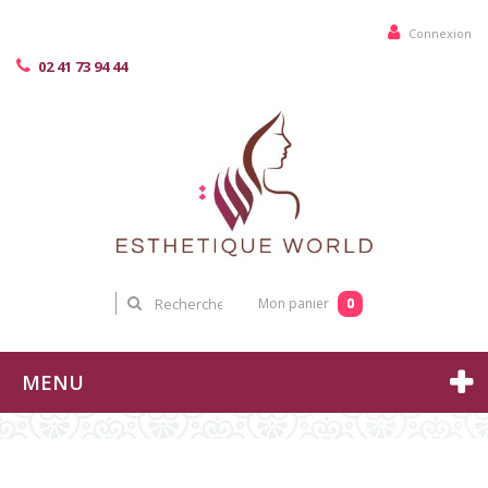
Connexion
02 41 73 94 44
0
Mon panier
MENU