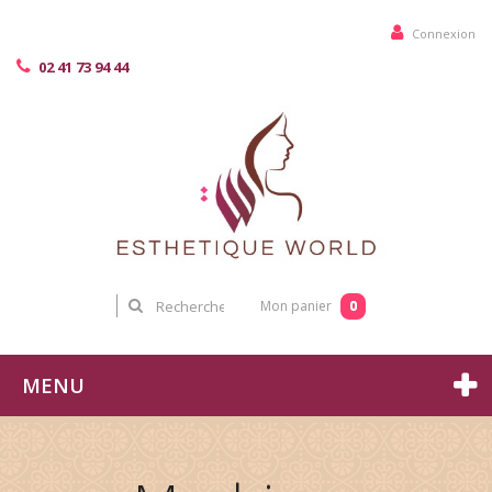
Connexion
02 41 73 94 44
0
Mon panier
MENU