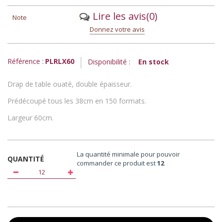
Lire les avis
(0)
Note
Donnez votre avis
Référence :
PLRLX60
Disponibilité :
En stock
Drap de table ouaté, double épaisseur.
Prédécoupé tous les 38cm en 150 formats.
Largeur 60cm.
La quantité minimale pour pouvoir
QUANTITÉ
commander ce produit est
12