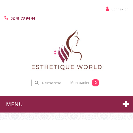
Connexion
02 41 73 94 44
0
Mon panier
MENU