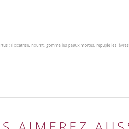
rtus : il cicatrise, nourrit, gomme les peaux mortes, repuple les lèvre
S AIMEREZ AUSS