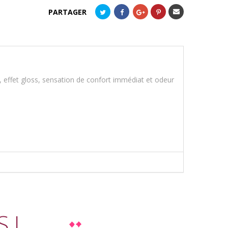
Envoyer
PARTAGER
à un
ami
s, effet gloss, sensation de confort immédiat et odeur
I...