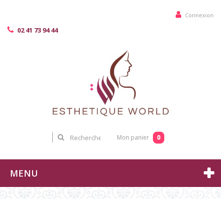
Connexion
02 41 73 94 44
0
Mon panier
MENU