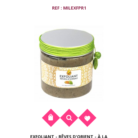
REF : MILEXFPR1
EXFOLIANT - RÊVES D'ORIENT - À LA