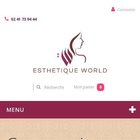
Connexion
02 41 73 94 44
0
Mon panier
MENU