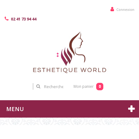
Connexion
02 41 73 94 44
0
Mon panier
MENU