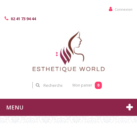
Connexion
02 41 73 94 44
0
Mon panier
MENU