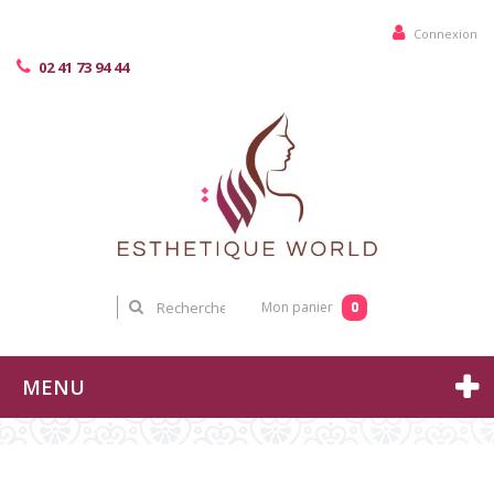
Connexion
02 41 73 94 44
0
Mon panier
MENU