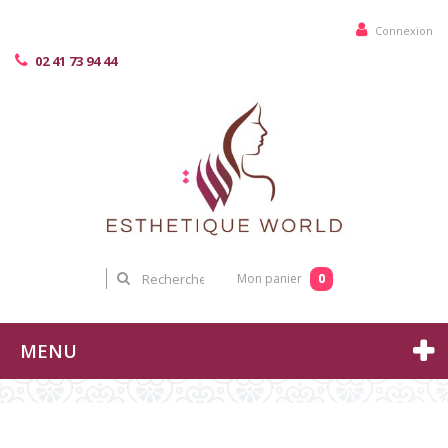
Connexion
02 41 73 94 44
0
Mon panier
MENU