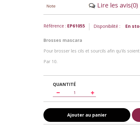
Lire les avis
(0)
Note
Référence :
EP61055
Disponibilité :
En sto
Brosses mascara
Pour brosser les cils et sourcils afin qu'ils soie
Par 10.
QUANTITÉ
Ajouter au panier