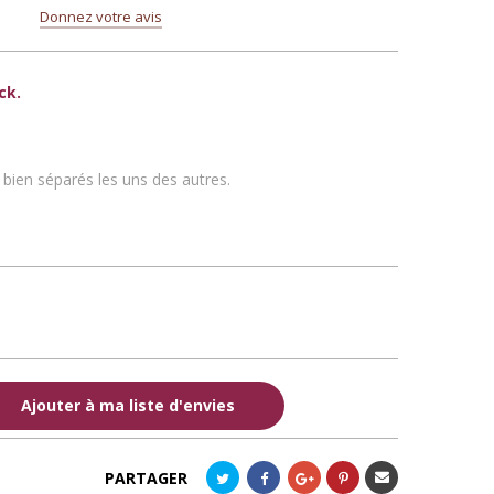
Donnez votre avis
ck.
nt bien séparés les uns des autres.
Ajouter à ma liste d'envies
Envoyer
PARTAGER
à un